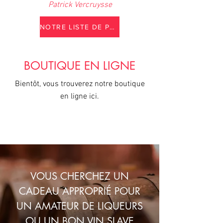
Patrick Vercruysse
NOTRE LISTE DE PRIX
BOUTIQUE EN LIGNE
Bientôt, vous trouverez notre boutique
en ligne ici.
VOUS CHERCHEZ UN
CADEAU APPROPRIÉ POUR
UN AMATEUR DE LIQUEURS
OU UN BON VIN SLAVE