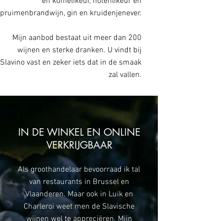
en koffielikeur, notenlikeur en
pruimenbrandwijn, gin en kruidenjenever.
Mijn aanbod bestaat uit meer dan 200
wijnen en sterke dranken. U vindt bij
Slavino vast en zeker iets dat in de smaak
zal vallen.
IN DE WINKEL EN ONLINE
VERKRIJGBAAR
Als groothandelaar bevoorraad ik tal
van restaurants in Brussel en
Vlaanderen. Maar ook in Luik en
Charleroi weet men de Slavische
wijnen wel te appreciëren. Mijn