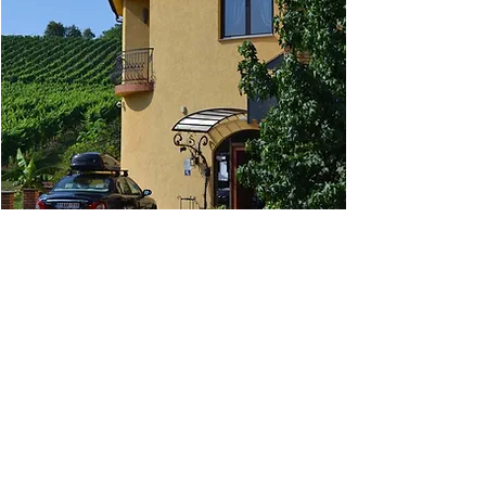
HOE HET ALLEMAAL BEGON
Voor het ontstaan van Slavino moeten
we al een flink eind terug in de tijd. Dat
is terug te brengen op enkele
vriendschappelijke contacten in het
toenmalige Joegoslavië. Ik leerde er de
cultuur en de smakelijke wijnen