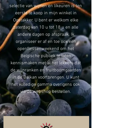
selectie van wijnen en likeuren is ten
eerste te koop in mijn winkel in
Oostakker. U bent er welkom elke
zaterdag van 10 u tot 18 u en alle
andere dagen op afspraak. Ik
organiseer er af en toe ook een
openflessenweekend om het
Belgische publiek te laten
kennismaken met al het lekkers dat
de wijnranken en fruitboomgaarden
in de Balkan voortbrengen. U kunt
het volledige gamma overigens ook
via de webshop bestellen.